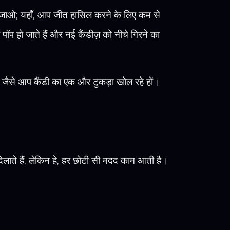
 भूल जाओ; यहाँ, आप जीत हासिल करने के लिए कम से
पॉप हो जाते हैं और नई कैंडीज़ को नीचे गिरने का
है जैसे आप कैंडी का एक और टुकड़ा खोल रहे हों।
िलाते हैं, लेकिन हे, हर छोटी सी मदद काम आती है।