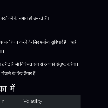
प्रतीकों के समान ही उभरते हैं।
ोरंजन करने के लिए पर्याप्त सुविधाएँ हैं। चाहे
गा।
ट्रीट है जो निश्चित रूप से आपको संतुष्ट करेगा।
ाने के लिए तैयार हैं!
 में
in
Volatility