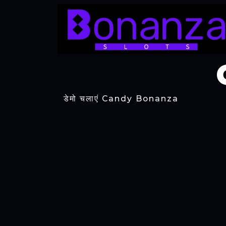
डेमो चलाएं Candy Bonanza