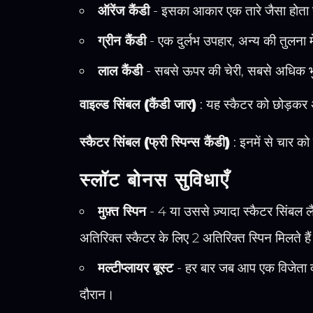
ऑरेंज कैंडी
- इसका आकार एक तारे जैसा होता ह
ग्रीन कैंडी
- एक दुर्लभ उपहार, अन्य की तुलन
लाल कैंडी
- सबसे ऊपर की चेरी, सबसे अधिक भ
वाइल्ड सिंबल (कैंडी जार)
: यह स्कैटर को छोड़कर अ
स्कैटर सिंबल (फ्री स्पिन्स कैंडी)
: इनमें से चार को 
स्लॉट बोनस सुविधाएँ
मुफ़्त स्पिन
- 4 या उससे ज़्यादा स्कैटर सिंबल लै
अतिरिक्त स्कैटर के लिए 2 अतिरिक्त स्पिन मिलते 
मल्टीप्लायर बूस्ट
- हर बार जब आप एक विजेता क्लस
दौरान।