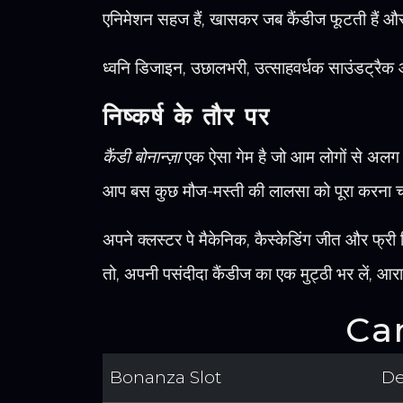
एनिमेशन सहज हैं, खासकर जब कैंडीज फूटती हैं और 
ध्वनि डिजाइन, उछालभरी, उत्साहवर्धक साउंडट्रैक और
निष्कर्ष के तौर पर
कैंडी बोनान्ज़ा
एक ऐसा गेम है जो आम लोगों से अलग ह
आप बस कुछ मौज-मस्ती की लालसा को पूरा करना चाह
अपने क्लस्टर पे मैकेनिक, कैस्केडिंग जीत और फ्री स
तो, अपनी पसंदीदा कैंडीज का एक मुट्ठी भर लें, आरा
Can
Bonanza Slot
De