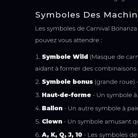
Symboles Des Machin
Les symboles de Carnival Bonanza s
pouvez vous attendre :
Symbole Wild
(Masque de carna
aidant à former des combinaisons
Symbole bonus
(grande roue) 
Haut-de-forme
- Un symbole à 
Ballon
- Un autre symbole à pai
Clown
- Un symbole amusant qui
A, K, Q, J, 10
- Les symboles de 