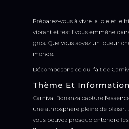
Préparez-vous à vivre la joie et le f
vibrant et festif vous emmène dan
gros. Que vous soyez un joueur che
monde.
Décomposons ce qui fait de Carniv
Thème Et Informatio
Carnival Bonanza capture l'essence
une atmosphère pleine de plaisir. 
vous pouvez presque entendre les r