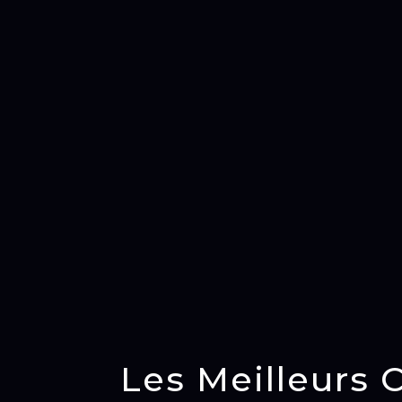
Les Meilleurs 