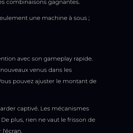
les combinaisons gagnantes.
seulement une machine à sous ;
tention avec son gameplay rapide.
es nouveaux venus dans les
Vous pouvez ajuster le montant de
 garder captivé. Les mécanismes
De plus, rien ne vaut le frisson de
l'écran.