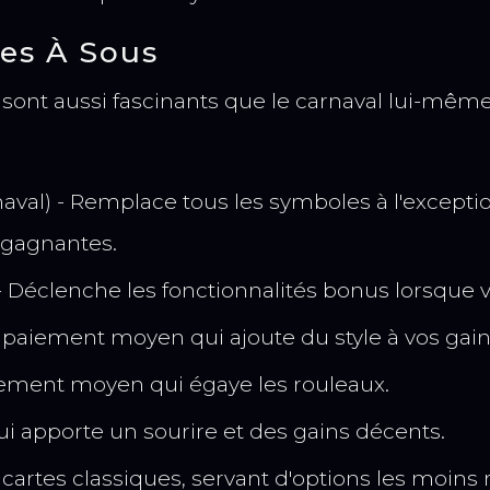
es À Sous
ont aussi fascinants que le carnaval lui-même
val) - Remplace tous les symboles à l'except
 gagnantes.
- Déclenche les fonctionnalités bonus lorsque
paiement moyen qui ajoute du style à vos gain
ement moyen qui égaye les rouleaux.
 apporte un sourire et des gains décents.
cartes classiques, servant d'options les moins