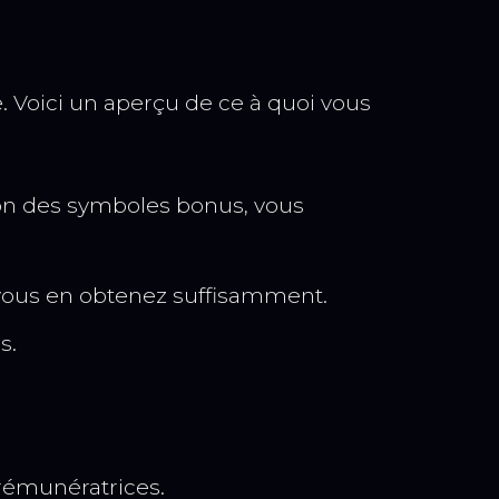
. Voici un aperçu de ce à quoi vous
ion des symboles bonus, vous
 vous en obtenez suffisamment.
s.
 rémunératrices.