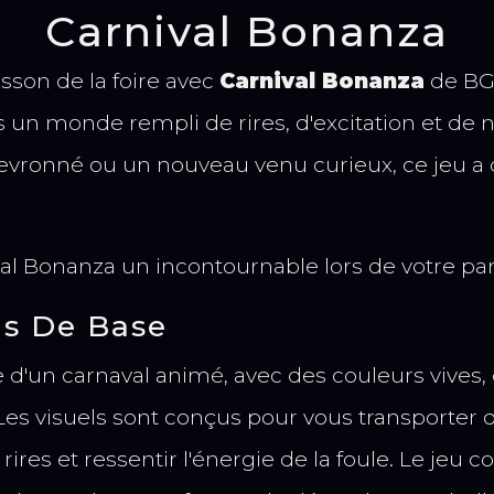
Carnival Bonanza
risson de la foire avec
Carnival Bonanza
de BG
s un monde rempli de rires, d'excitation et 
vronné ou un nouveau venu curieux, ce jeu a qu
al Bonanza un incontournable lors de votre par
ns De Base
 d'un carnaval animé, avec des couleurs vives,
Les visuels sont conçus pour vous transporter d
ires et ressentir l'énergie de la foule. Le jeu