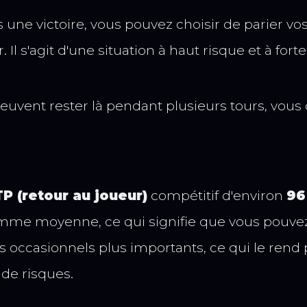
 une victoire, vous pouvez choisir de parier v
. Il s'agit d'une situation à haut risque et à f
.
euvent rester là pendant plusieurs tours, vous 
P (retour au joueur)
compétitif d'environ
96
e comme moyenne, ce qui signifie que vous pouv
ns occasionnels plus importants, ce qui le rend
 de risques.