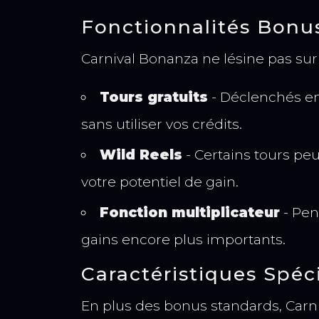
Fonctionnalités Bonu
Carnival Bonanza ne lésine pas sur 
Tours gratuits
- Déclenchés en
sans utiliser vos crédits.
Wild Reels
- Certains tours pe
votre potentiel de gain.
Fonction multiplicateur
- Pen
gains encore plus importants.
Caractéristiques Spéc
En plus des bonus standards, Carn