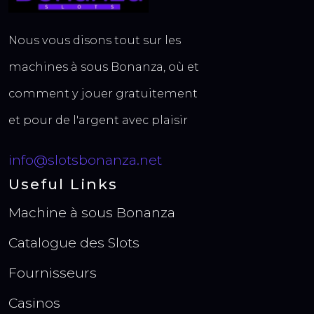
Nous vous disons tout sur les
machines à sous Bonanza, où et
comment y jouer gratuitement
et pour de l'argent avec plaisir
info@slotsbonanza.net
Useful Links
Machine à sous Bonanza
Catalogue des Slots
Fournisseurs
Casinos