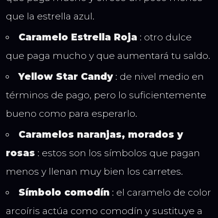
que la estrella azul.
Caramelo Estrella Roja
: otro dulce
que paga mucho y que aumentará tu saldo.
Yellow Star Candy
: de nivel medio en
términos de pago, pero lo suficientemente
bueno como para esperarlo.
Caramelos naranjas, morados y
rosas
: estos son los símbolos que pagan
menos y llenan muy bien los carretes.
Símbolo comodín
: el caramelo de color
arcoíris actúa como comodín y sustituye a