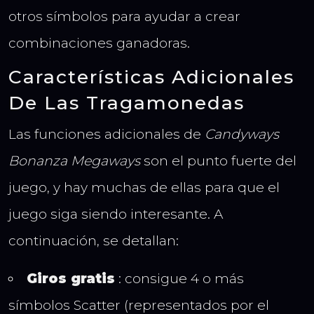
otros símbolos para ayudar a crear
combinaciones ganadoras.
Características Adicionales
De Las Tragamonedas
Las funciones adicionales de
Candyways
Bonanza Megaways
son el punto fuerte del
juego, y hay muchas de ellas para que el
juego siga siendo interesante. A
continuación, se detallan:
Giros gratis
: consigue 4 o más
símbolos Scatter (representados por el