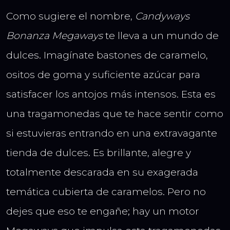
Como sugiere el nombre,
Candyways
Bonanza Megaways
te lleva a un mundo de
dulces. Imagínate bastones de caramelo,
ositos de goma y suficiente azúcar para
satisfacer los antojos más intensos. Esta es
una tragamonedas que te hace sentir como
si estuvieras entrando en una extravagante
tienda de dulces. Es brillante, alegre y
totalmente descarada en su exagerada
temática cubierta de caramelos. Pero no
dejes que eso te engañe; hay un motor