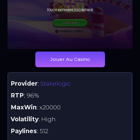
Jouer Au Casino
Provider
:
Stakelogic
RTP
: 96%
MaxWin
: x20000
Volatility
: High
Paylines
: 512