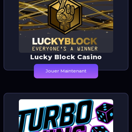
Lucky Block Casino
Jouer Maintenant