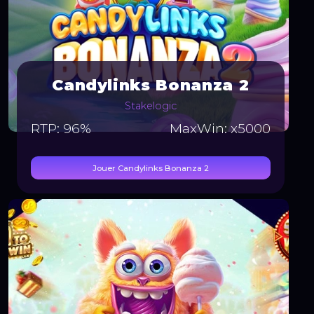
Candylinks Bonanza 2
Stakelogic
RTP: 96%
MaxWin: x5000
Jouer Candylinks Bonanza 2