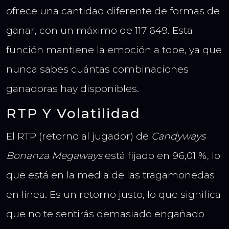
ofrece una cantidad diferente de formas de
ganar, con un máximo de 117 649. Esta
función mantiene la emoción a tope, ya que
nunca sabes cuántas combinaciones
ganadoras hay disponibles.
RTP Y Volatilidad
El RTP (retorno al jugador) de
Candyways
Bonanza Megaways
está fijado en 96,01 %, lo
que está en la media de las tragamonedas
en línea. Es un retorno justo, lo que significa
que no te sentirás demasiado engañado