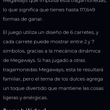
Megaways que impulsa esta tragamonedas,
lo que significa que tienes hasta 117,649
formas de ganar.
El juego utiliza un diseño de 6 carretes, y
cada carrete puede mostrar entre 2 y 7
símbolos, gracias a la mecánica dinámica
de Megaways. Si has jugado a otras
tragamonedas Megaways, esta te resultará
familiar, pero el tema de los dulces agrega
un toque divertido que mantiene las cosas
ligeras y enérgicas.