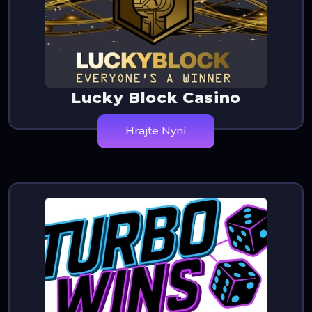
Lucky Block Casino
Hrajte Nyní