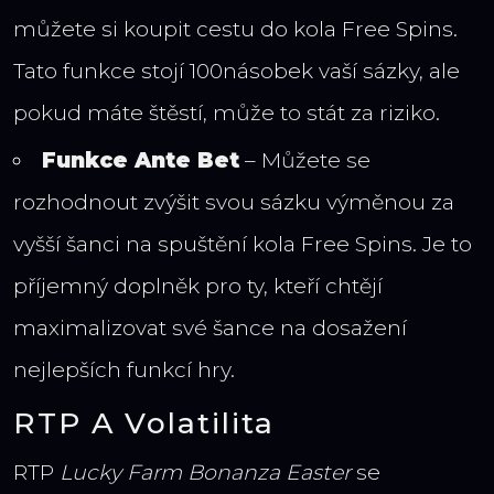
můžete si koupit cestu do kola Free Spins.
Tato funkce stojí 100násobek vaší sázky, ale
pokud máte štěstí, může to stát za riziko.
Funkce Ante Bet
– Můžete se
rozhodnout zvýšit svou sázku výměnou za
vyšší šanci na spuštění kola Free Spins. Je to
příjemný doplněk pro ty, kteří chtějí
maximalizovat své šance na dosažení
nejlepších funkcí hry.
RTP A Volatilita
RTP
Lucky Farm Bonanza Easter
se