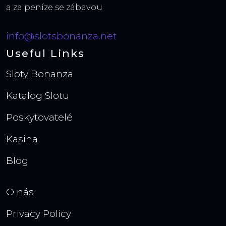
a za peníze se zábavou
info@slotsbonanza.net
Useful Links
Sloty Bonanza
Katalog Slotu
Poskytovatelé
Kasina
Blog
O nás
Privacy Policy