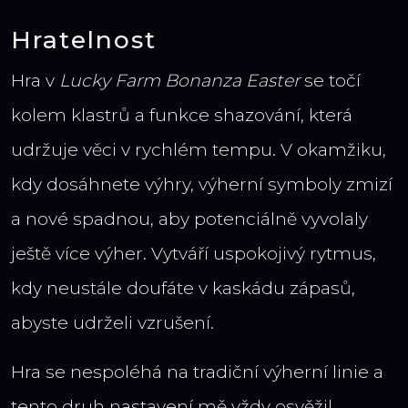
Hratelnost
Hra v
Lucky Farm Bonanza Easter
se točí
kolem klastrů a funkce shazování, která
udržuje věci v rychlém tempu. V okamžiku,
kdy dosáhnete výhry, výherní symboly zmizí
a nové spadnou, aby potenciálně vyvolaly
ještě více výher. Vytváří uspokojivý rytmus,
kdy neustále doufáte v kaskádu zápasů,
abyste udrželi vzrušení.
Hra se nespoléhá na tradiční výherní linie a
tento druh nastavení mě vždy osvěžil.