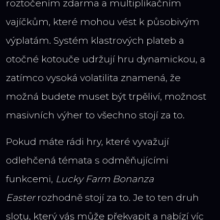
roztočením zdarma a multiplikačním
vajíčkům, které mohou vést k působivým
výplatám. Systém klastrových plateb a
otočné kotouče udržují hru dynamickou, a
zatímco vysoká volatilita znamená, že
možná budete muset být trpěliví, možnost
masivních výher to všechno stojí za to.
Pokud máte rádi hry, které vyvažují
odlehčená témata s odměňujícími
funkcemi,
Lucky Farm Bonanza
Easter
rozhodně stojí za to. Je to ten druh
slotu, který vás může překvapit a nabízí víc