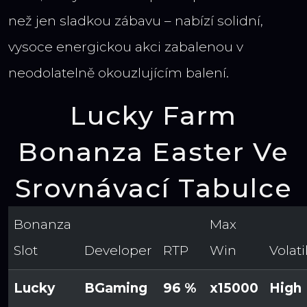
než jen sladkou zábavu – nabízí solidní,
vysoce energickou akci zabalenou v
neodolatelně okouzlujícím balení.
Lucky Farm
Bonanza Easter Ve
Srovnávací Tabulce
Bonanza
Max
Slot
Developer
RTP
Win
Volatil
Lucky
BGaming
96 %
x15000
High