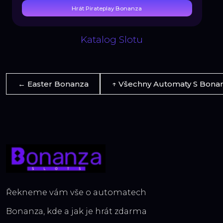
Hrát Pirateplay Bonanza
Katalog Slotu
← Easter Bonanza
↑ Všechny Automaty S Bona
Řekneme vám vše o automatech
Bonanza, kde a jak je hrát zdarma