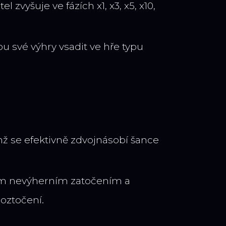
vyšuje ve fázích x1, x3, x5, x10,
 své výhry vsadit ve hře typu
ímž se efektivně zdvojnásobí šance
dým nevýherním zatočením a
roztočení.