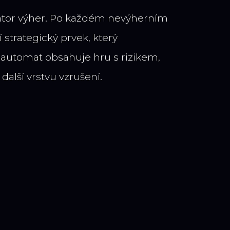
ikátor výher. Po každém nevýherním
í strategický prvek, který
o automat obsahuje hru s rizikem,
další vrstvu vzrušení.