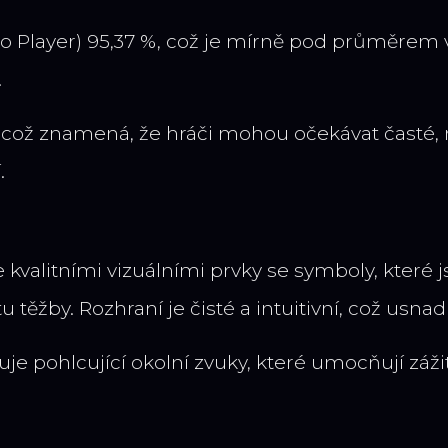
Player) 95,37 %, což je mírně pod průměrem v o
.
u, což znamená, že hráči mohou očekávat časté,
.
valitními vizuálními prvky se symboly, které js
 těžby. Rozhraní je čisté a intuitivní, což usnad
e pohlcující okolní zvuky, které umocňují záži