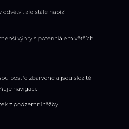
dvětví, ale stále nabízí
 menší výhry s potenciálem větších
ou pestře zbarvené a jsou složitě
ňuje navigaci.
tek z podzemní těžby.