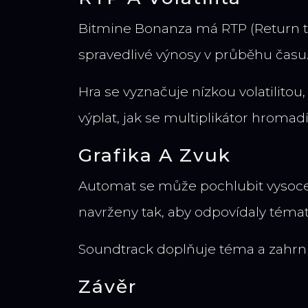
Bitmine Bonanza má RTP (Return to 
spravedlivé výnosy v průběhu času
Hra se vyznačuje nízkou volatilito
výplat, jak se multiplikátor hromadí
Grafika A Zvuk
Automat se může pochlubit vysoce k
navrženy tak, aby odpovídaly tématu
Soundtrack doplňuje téma a zahrnuj
Závěr