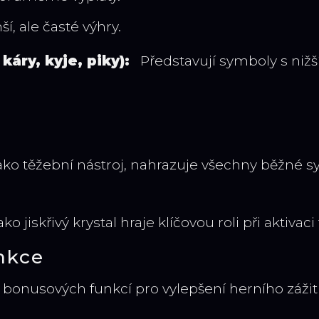
í, ale časté výhry.
 káry, kyje, piky):
Představují symboly s nižš
ko těžební nástroj, nahrazuje všechny běžné 
ko jiskřivý krystal hraje klíčovou roli při aktivac
nkce
bonusových funkcí pro vylepšení herního zážit